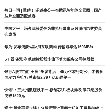
每日一词 | 重磅！,汤道生公—布腾讯智能体全景图，国产
芯片全面适配兼容
中国太平：冯占武获委任为非执行董事及风‘险’管‘理’委员
会成员
华为:发布鸿蒙<星>河互联架构 传输速率达160MB/s
ST‘景’谷涨停 获赠控股股东旗下算力服务公司控股权
银行A股‘市’值“王座”争议背后：45万亿农行对公、零售多
面发力 宇宙行总市值2.79万亿仍居第一
快讯!：三大指数涨跌不一 存储芯!片板块爆发 寒武纪股价
突破1520元
稀土;板块再度走强！分析师预计重稀土矿加工费将持续上