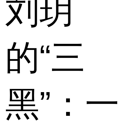
刘玥
的“三
黑”：一