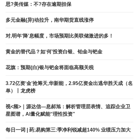
思?美传媒：不?存在逾期担保
多元金融{异}动拉升，南华期货直线涨停
对,明年‘降’息幅度，市场预期比美联储激进的多！
黄金的替代品？如‘何’投资白银、铂金与钯金
花旗：预期{白}银与钯金将面临高额关税
3.72亿资‘金’抢筹天,华新能，2.95亿资金出逃华胜天成（名
单）丨龙虎榜
视<频>｜源达信—息郝旭：解析管理层表情、追踪企业卫
星图谱，AI量化赋能“理性投资”
每日一词 | 药;易购第三:季净利锐减超140% 业绩压力加大