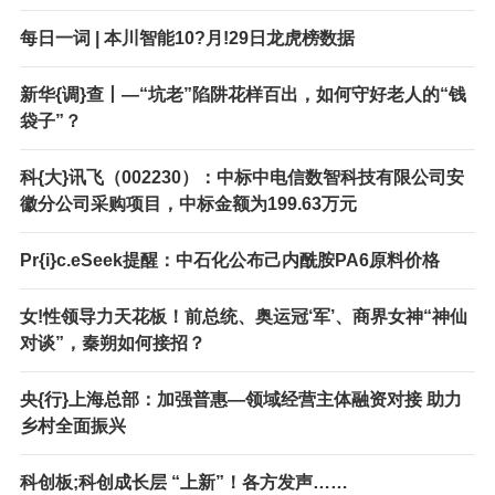
每日一词 | 本川智能10?月!29日龙虎榜数据
新华{调}查丨—“坑老”陷阱花样百出，如何守好老人的“钱
袋子”？
科{大}讯飞（002230）：中标中电信数智科技有限公司安
徽分公司采购项目，中标金额为199.63万元
Pr{i}c.eSeek提醒：中石化公布己内酰胺PA6原料价格
女!性领导力天花板！前总统、奥运冠‘军’、商界女神“神仙
对谈”，秦朔如何接招？
央{行}上海总部：加强普惠—领域经营主体融资对接 助力
乡村全面振兴
科创板;科创成长层 “上新”！各方发声……