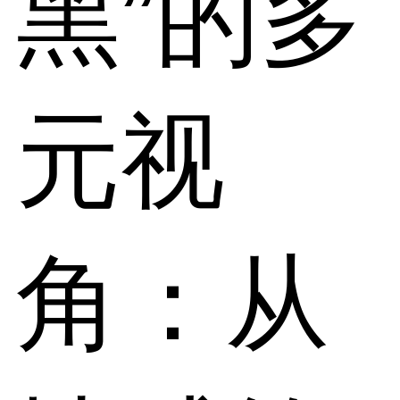
黑”的多
元视
角：从