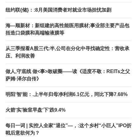
纽约联{储}：:8月美国消费者对就业市场担忧加剧
海—顺新材：新组建的高性能医用膜材;事业部主要产品包
括造口袋膜和高端输液膜等
从三季报看A股三代:半,公司在分化中寻找确定性：营收承
压、利润改善
做人,守底线 做<事>敢破圈——读《适度不敬：REITs之父
萨姆·泽尔自传》
明阳‘智’能：.上半年归母净利润6.1亿元，同比下降7.68%
火箭‘实’验室早盘‘下’跌9.4%
每日一词 | 实控人全家“退位”—，:这个乡村“小巨人”IPO折
戟后意欲何为？