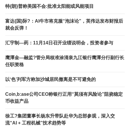
特{朗}普称美国不会:批准太阳能或风能项目
富达{国}际?：AI牛市将克服“泡沫论”，英伟达发布财报后
就会反弹！
汇宇制—药：11月14日召开业绩说明会，投资者参与
鹰潭金—融监?管分局核准涂清泉九江银行鹰潭分行副行长
任职资格
以‘色’列军方称加沙城居民撤离是不可避免的
Coin,b:ase公司CEO称银行正用“莫须有风险论”阻挠稳定
币收益产品
徐工?集团董事长杨东升带队赴华为总部参观，深入交
流“AI + 工程机械”技术趋势等