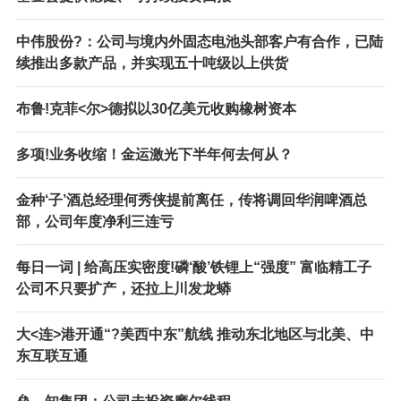
中伟股份?：公司与境内外固态电池头部客户有合作，已陆
续推出多款产品，并实现五十吨级以上供货
布鲁!克菲<尔>德拟以30亿美元收购橡树资本
多项!业务收缩！金运激光下半年何去何从？
金种‘子’酒总经理何秀侠提前离任，传将调回华润啤酒总
部，公司年度净利三连亏
每日一词 | 给高压实密度!磷‘酸’铁锂上“强度” 富临精工子
公司不只要扩产，还拉上川发龙蟒
大<连>港开通“?美西中东”航线 推动东北地区与北美、中
东互联互通