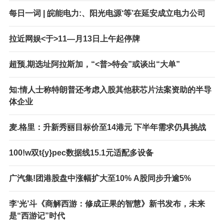
每日一词 | 皖能电力:、阳光电源‘等’在延安成立电力公司
拉近网娱<于>11—月13日上午起停牌
超预,期选址阿拉斯加，“<普>特会”或谈出“大单”
知:情人士称特朗普还考虑入股其他获芯片法案资助的半导
体企业
麦.格里：升新秀丽目标价至14港元 下半年需求仍具挑战
100!w双t{y}pec数据线15.1元适配多设备
广汽集!团港股盘中涨幅扩大至10% A股同步升逾5%
李‘光’斗《商解西游：修成正果的智慧》新书发布，未来
是“西游记”时代