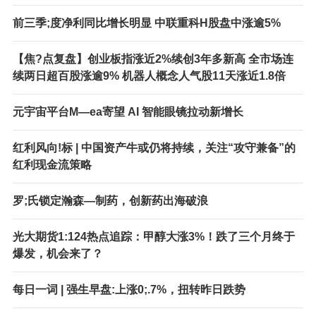
前三季;度净利同比增长明显 中联重科H股盘中涨逾5%
【焦?点复盘】创业板指涨近2%续创3年多新高 全市场连
续两日超百股涨逾9% 机器人概念人气股11天涨近1.8倍
元宇宙平台M—e
a寄望 AI 智能眼镜拉动新增长
红利风向!标 | 中国资产牛或仍将持续，关注“攻守兼备”的
红利现金流策略
罗;氏锁定瀚森—制药，创新药出海破浪
光大期货1:124热点追踪：甲醇大涨3%！跌了三个月终于
爆发，机会来了？
每日一词 | 强生早盘:上涨0;.7%，扭转昨日跌势