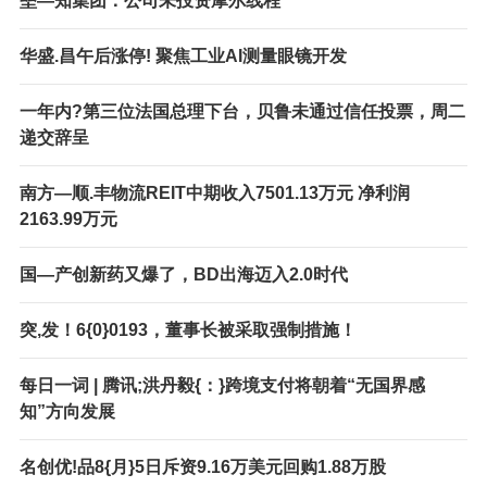
垒—知集团：公司未投资摩尔线程
华盛.昌午后涨停! 聚焦工业AI测量眼镜开发
一年内?第三位法国总理下台，贝鲁未通过信任投票，周二
递交辞呈
南方—顺.丰物流REIT中期收入7501.13万元 净利润
2163.99万元
国—产创新药又爆了，BD出海迈入2.0时代
突,发！6{0}0193，董事长被采取强制措施！
每日一词 | 腾讯;洪丹毅{：}跨境支付将朝着“无国界感
知”方向发展
名创优!品8{月}5日斥资9.16万美元回购1.88万股