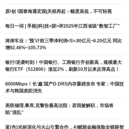
原!创 !国泰海通宏观|关税再起：幅度虽低，不可轻视
每日一词 | 孚能{科}技<获>评2025年江西省级“数智工厂”
涛涛车业：‘预’计前三季净利润<5>.80亿元~6.20亿元 同比
增92.46%~105.73%
银行!逆袭时刻！中国银行、工商银行齐创新高，规模最大
银行ETF（512800）涨近2%，刷新10月以来反弹高点！
8000Mbps！长‘鑫’国产D:DR5内存重磅发布 专家：中国技
术与韩国差距消失
美联储理,事库,克警告最高法院：若我被解职，市场将
陷“混乱”
蓝{色}光标深化与火山引擎合作，AI赋能金融保险全链路智