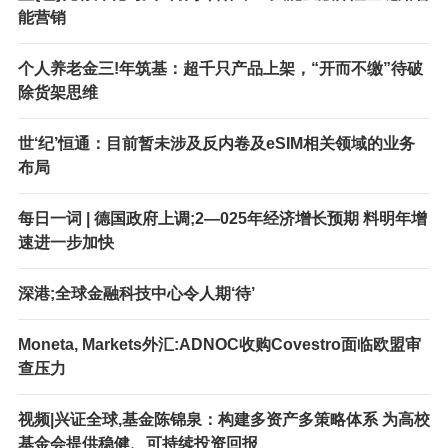
能营销
个人养老金三!年筑基：超千只产品上架，“开而不缴”待破
除货架思维
世‘纪’恒通：目前暂未涉及反内卷及eSIM相关领域的业务
布局
每日一词 | 德国政府上调;2—025年经济增长预期 料明年增
速进一步加快
深港;全球金融科技中心令人期‘待’
Moneta, Markets外汇:ADNOC收购Covestro面临欧盟审
查压力
视频|兴证全球,基金陈锦泉：构建多资产多策略体系 为高校
基金会提供稳健、可持续投资回报