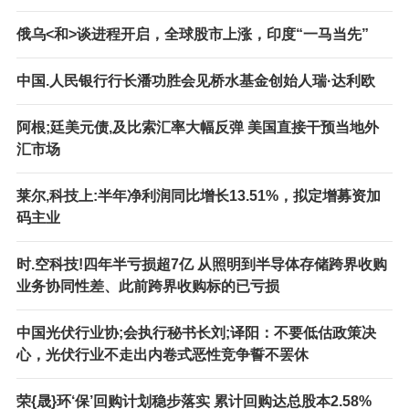
俄乌<和>谈进程开启，全球股市上涨，印度“一马当先”
中国.人民银行行长潘功胜会见桥水基金创始人瑞·达利欧
阿根;廷美元债,及比索汇率大幅反弹 美国直接干预当地外
汇市场
莱尔,科技上:半年净利润同比增长13.51%，拟定增募资加
码主业
时.空科技!四年半亏损超7亿 从照明到半导体存储跨界收购
业务协同性差、此前跨界收购标的已亏损
中国光伏行业协;会执行秘书长刘;译阳：不要低估政策决
心，光伏行业不走出内卷式恶性竞争誓不罢休
荣{晟}环‘保’回购计划稳步落实 累计回购达总股本2.58%